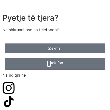
Pyetje të tjera?
Na shkruani ose na telefononi!
e-mail
telefon
Na ndiqni në