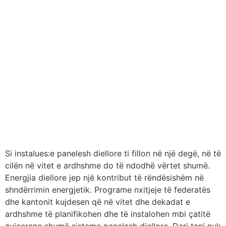
Si instalues:e panelesh diellore ti fillon në një degë, në të
cilën në vitet e ardhshme do të ndodhë vërtet shumë.
Energjia diellore jep një kontribut të rëndësishëm në
shndërrimin energjetik. Programe nxitjeje të federatës
dhe kantonit kujdesen që në vitet dhe dekadat e
ardhshme të planifikohen dhe të instalohen mbi çatitë
zvicerane shumë sisteme panelesh diellore. Deri tani nuk