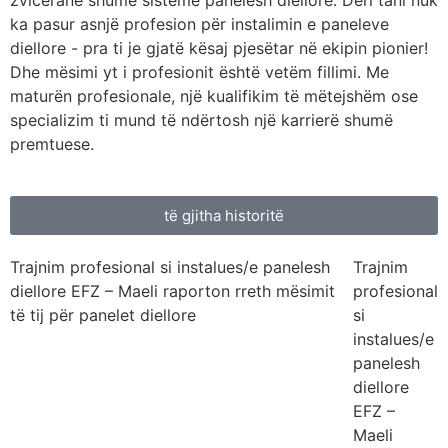
ka pasur asnjë profesion për instalimin e paneleve
diellore - pra ti je gjatë kësaj pjesëtar në ekipin pionier!
Dhe mësimi yt i profesionit është vetëm fillimi. Me
maturën profesionale, një kualifikim të mëtejshëm ose
specializim ti mund të ndërtosh një karrierë shumë
premtuese.
të gjitha historitë
Trajnim profesional si instalues/e panelesh
Trajnim
diellore EFZ – Maeli raporton rreth mësimit
profesional
të tij për panelet diellore
si
instalues/e
panelesh
diellore
EFZ –
Maeli