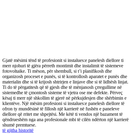
Gjatë mësimi tënd të profesionit si instalues:e panelesh diellore ti
merr njohuri të gjëra përreth montimit dhe instalimit të sistemeve
fotovoltaike. Ti mëson, për shembull, si t’i planifikosh dhe
organizosh proceset e punës, si të kontrollosh aparatet e punës dhe
materialin dhe si të krijosh shtrirjen e linjave dhe si të lidhësh linjat.
Ti do të përgatitesh që të gjesh dhe të mënjanosh çrregullime në
sistemedhe të çmontosh sisteme të vjetra ose me defekte. Përveç
kësaj ti merr një shkollim të gjerë në përkujdesjen dhe shërbimin e
klientëve. Një mësim profesioni si instalues:e panelesh diellore të
ofron ty mundësinë të fillosh një karrierë në fushën e paneleve
diellore që rritet me shpejtësi. Me këtë ti vendos një bazament të
qëndrueshëm nga ana profesionale mbi të cilën ndërton një karrierë
shumë premtuese.
të gjitha historitë