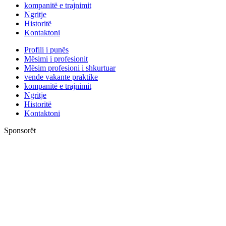
kompanitë e trajnimit
Ngritje
Historitë
Kontaktoni
Profili i punës
Mësimi i profesionit
Mësim profesioni i shkurtuar
vende vakante praktike
kompanitë e trajnimit
Ngritje
Historitë
Kontaktoni
Sponsorët