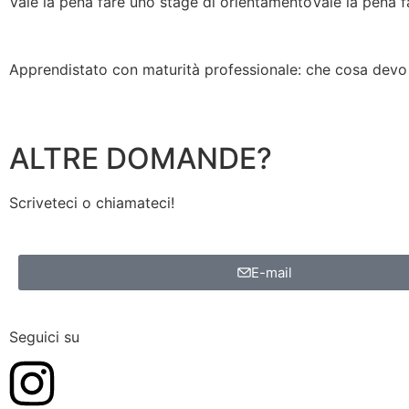
Vale la pena fare uno stage di orientamento
Vale la pena 
Apprendistato con maturità professionale: che cosa devo
ALTRE DOMANDE?
Scriveteci o chiamateci!
E-mail
Seguici su