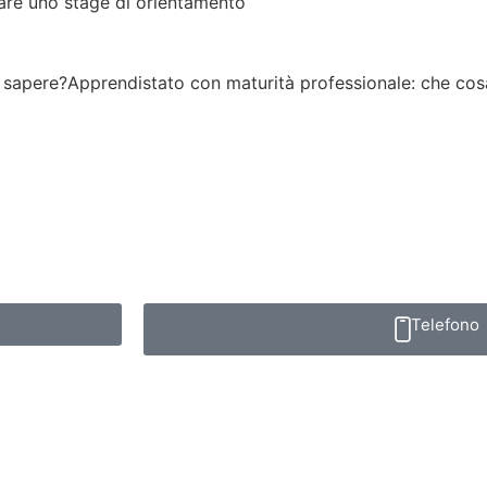
fare uno stage di orientamento
 sapere?
Apprendistato con maturità professionale: che co
Telefono