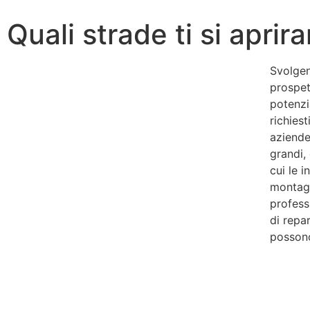
Quali strade ti si aprir
Svolgen
prospet
potenzi
richies
aziende 
grandi, 
cui le i
montagg
profess
di repar
possono