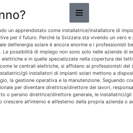
anno?
do un apprendistato come installatrice/installatore di impia
tive per il futuro. Perché la Svizzera sta vivendo un vero e 
ale dell’energia solare è ancora enorme e i professionisti 
ti. Le possibilità di impiego non sono solo nelle aziende di 
elettriche e in quelle specializzate nella copertura dei tetti
come le centrali elettriche, si affidano ai professionisti del
nstallatrici/gli installatori di impianti solari mettono a disp
io, la gestione operativa e la manutenzione. Seguendo co
ionale per diventare direttrice/direttore dei lavori, respons
to o persino direttrice/direttore generale, le installatrici/gli 
 crescere all’interno e all’esterno della propria azienda o ad