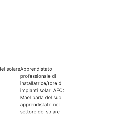
del solare
Apprendistato
professionale di
installa­trice/tore di
impianti solari AFC:
Mael parla del suo
appren­distato nel
settore del solare