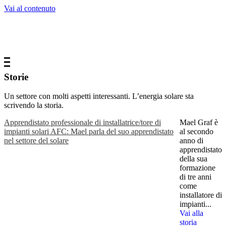
Vai al contenuto
Storie
Un settore con molti aspetti interessanti. L’energia solare sta
scrivendo la storia.
Apprendistato professionale di installa­trice/tore di
Mael Graf è
impianti solari AFC: Mael parla del suo appren­distato
al secondo
nel settore del solare
anno di
apprendistato
della sua
formazione
di tre anni
come
installatore di
impianti...
Vai alla
storia