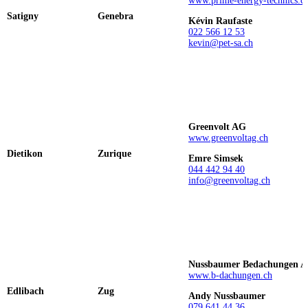
www.prime-energy-technics.c
Satigny
Genebra
Kévin Raufaste
022 566 12 53
kevin@pet-sa.ch
Greenvolt AG
www.greenvoltag.ch
Dietikon
Zurique
Emre Simsek
044 442 94 40
info@greenvoltag.ch
Nussbaumer Bedachungen 
www.b-dachungen.ch
Edlibach
Zug
Andy Nussbaumer
079 641 44 36