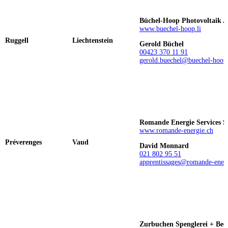
Büchel-Hoop Photovoltaik 
www.buechel-hoop.li
Ruggell
Liechtenstein
Gerold Büchel
00423 370 11 91
gerold.buechel@buechel-hoop.
Romande Energie Services 
www.romande-energie.ch
Préverenges
Vaud
David Monnard
021 802 95 51
apprentissages@romande-energ
Zurbuchen Spenglerei + Be