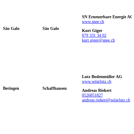
SN Erneuerbare Energie AG
www.snee.ch
São Galo
São Galo
Kurt Giger
079 331 34 02
kurt.giger@snee.ch
Lutz Bodenmüller AG
www.solarlutz.ch
Beringen
Schaffhausen
Andreas Riekert
0526851827
andreas.riekert@solarlutz.ch