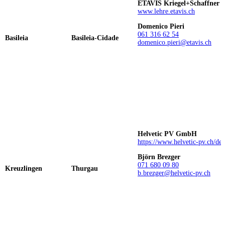
ETAVIS Kriegel+Schaffner 
www.lehre.etavis.ch
Domenico Pieri
061 316 62 54
Basileia
Basileia-Cidade
domenico.pieri@etavis.ch
Helvetic PV GmbH
https://www.helvetic-pv.ch/de
Björn Brezger
071 680 09 80
Kreuzlingen
Thurgau
b.brezger@helvetic-pv.ch