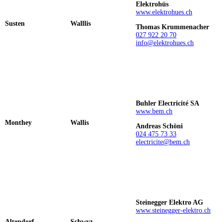
Elektrohüs
www.elektrohues.ch
Susten
Walllis
Thomas Krummenacher
027 922 20 70
info@elektrohues.ch
Buhler Electricité SA
www.bem.ch
Monthey
Wallis
Andreas Schöni
024 475 73 33
electricite@bem.ch
Steinegger Elektro AG
www.steinegger-elektro.ch
Altendorf
Schwyz