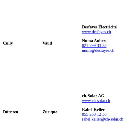
Desfayes Électricité
www.desfayes.ch
Numa Aubert
Cully
Vaud
021 799 33 33
numa@desfayes.ch
ch-Solar AG
www.ch-solar.ch
Rahel Keller
Dürnten
Zurique
055 260 12 36
rahel.keller@ch-solar.ch