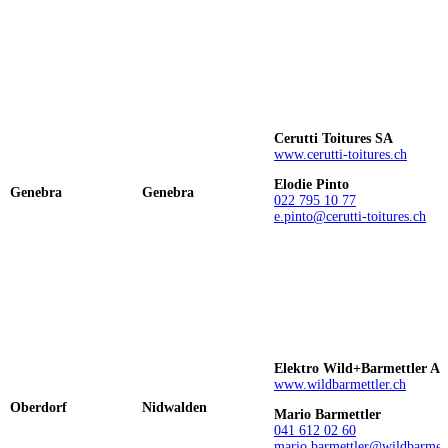
Cerutti Toitures SA
www.cerutti-toitures.ch
Elodie Pinto
Genebra
Genebra
022 795 10 77
e.pinto@cerutti-toitures.ch
Elektro Wild+Barmettler A
www.wildbarmettler.ch
Oberdorf
Nidwalden
Mario Barmettler
041 612 02 60
mario.barmettler@wildbarmett