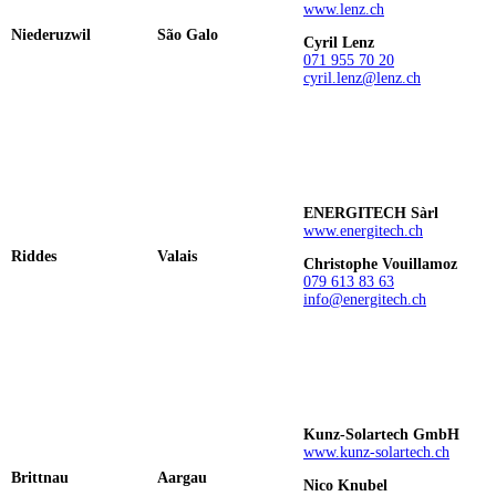
www.lenz.ch
Niederuzwil
São Galo
Cyril Lenz
071 955 70 20
cyril.lenz@lenz.ch
ENERGITECH Sàrl
www.energitech.ch
Riddes
Valais
Christophe Vouillamoz
079 613 83 63
info@energitech.ch
Kunz-Solartech GmbH
www.kunz-solartech.ch
Brittnau
Aargau
Nico Knubel