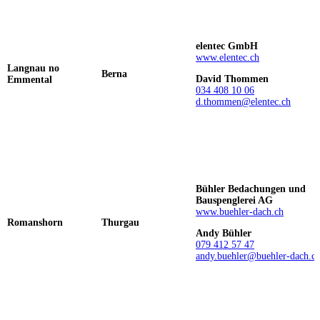
elentec GmbH
www.elentec.ch
Langnau no
Berna
David Thommen
Emmental
034 408 10 06
d.thommen@elentec.ch
Bühler Bedachungen und
Bauspenglerei AG
www.buehler-dach.ch
Romanshorn
Thurgau
Andy Bühler
079 412 57 47
andy.buehler@buehler-dach.c