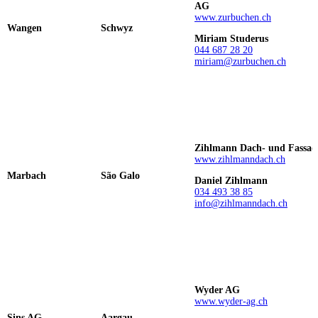
AG
www.zurbuchen.ch
Wangen
Schwyz
Miriam Studerus
044 687 28 20
miriam@zurbuchen.ch
Zihlmann Dach- und Fassa
www.zihlmanndach.ch
Marbach
São Galo
Daniel Zihlmann
034 493 38 85
info@zihlmanndach.ch
Wyder AG
www.wyder-ag.ch
Sins AG
Aargau