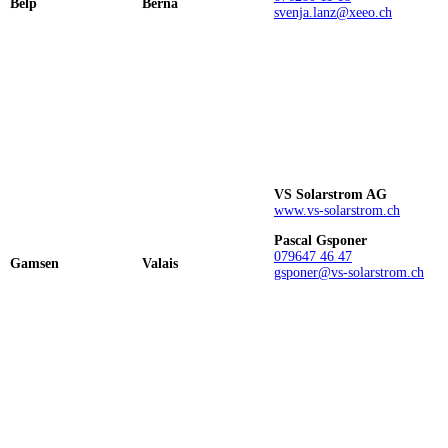
Belp
Berna
svenja.lanz@xeeo.ch
VS Solarstrom AG
www.vs-solarstrom.ch
Pascal Gsponer
079
647 46 47
Gamsen
Valais
gsponer@vs-solarstrom.ch