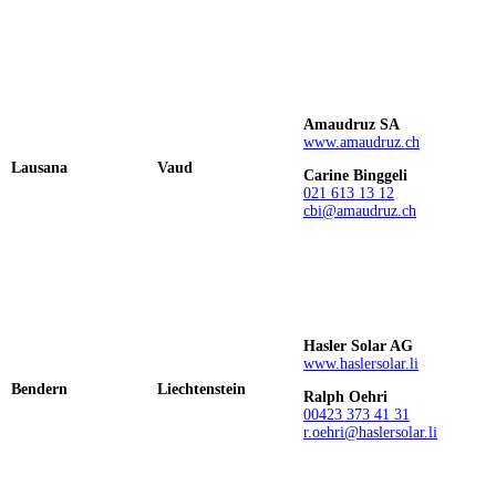
Amaudruz SA
www.amaudruz.ch
Lausana
Vaud
Carine Binggeli
021 613 13 12
cbi@amaudruz.ch
Hasler Solar AG
www.haslersolar.li
Bendern
Liechtenstein
Ralph Oehri
00423 373 41 31
r.oehri@haslersolar.li