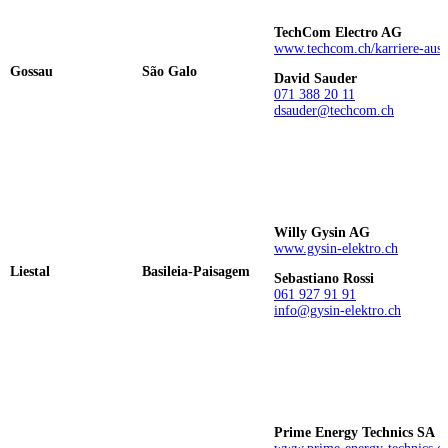
TechCom Electro AG
www.techcom.ch/karriere-ausb
Gossau
São Galo
David Sauder
071 388 20 11
dsauder@techcom.ch
Willy Gysin AG
www.gysin-elektro.ch
Liestal
Basileia-Paisagem
Sebastiano Rossi
061 927 91 91
info@gysin-elektro.ch
Prime Energy Technics SA