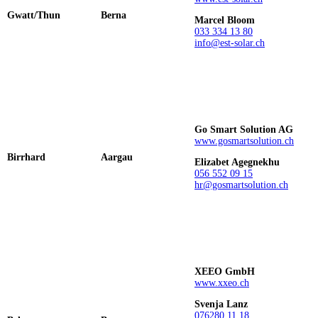
Gwatt/Thun
Berna
Marcel Bloom
033 334 13 80
info@est-solar.ch
Go Smart Solution AG
www.gosmartsolution.ch
Birrhard
Aargau
Elizabet Agegnekhu
056 552 09 15
hr@gosmartsolution.ch
XEEO GmbH
www.xxeo.ch
Svenja Lanz
076
280 11 18