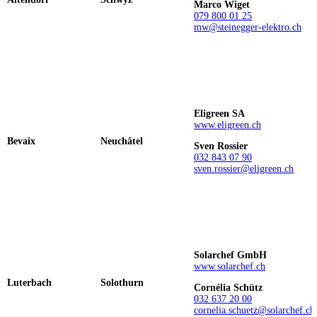
Marco Wiget
079 800 01 25
mw@steinegger-elektro.ch
Eligreen SA
www.eligreen.ch
Bevaix
Neuchâtel
Sven Rossier
032 843 07 90
sven.rossier@eligreen.ch
Solarchef GmbH
www.solarchef.ch
Luterbach
Solothurn
Cornélia Schütz
032 637 20 00
cornelia.schuetz@solarchef.ch